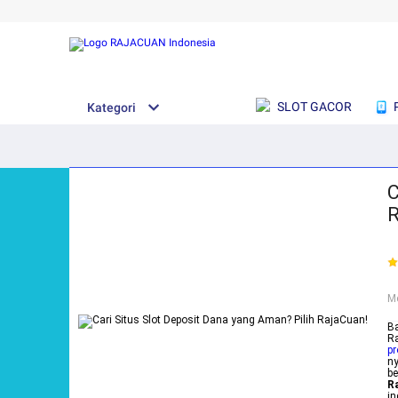
SLOT GACOR
Kategori
C
R
M
Ba
Ra
pr
n
be
R
in