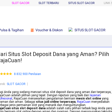
SLOT GACOR
SLOT TERBARU
SITUS SLOT GACOR
LINK 
Pulsa & Tagihan
Voucher & Diskon
SITUS SLOT GACOR
ari Situs Slot Deposit Dana yang Aman? Pilih
ajaCuan!
8.832.900 Penilaian
erek
:
SLOT GACOR
gi Anda yang sedang mencari situs slot deposit dana yang aman dan terpercaya,
jaCuan adalah pilihan yang tepat. Dengan reputasi yang baik dan
layanan
ofesional
, RajaCuan menawarkan pengalaman bermain
mesin slot online
yang
yaman dan aman. Sebagai
situs judi online terpercaya
,
RajaCuan
menyediakan
rbagai jenis permainan slot yang menarik dan menguntungkan.
ajaCuan situs slot deposit dana
adalah salah satu pilihan terbaik bagi Anda yan
gin bermain slot online dengan aman dan nyaman. Dengan menggunakan teknolo