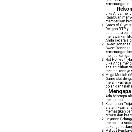
cashback, semu
kemenangan ma
Rekom
Jika Anda mencar
RajaCuan menyed
memberikan keme
Gates of Olympu
Dengan RTP yang
salah satu perm
menawarkan fitu
Anda secara sign
Sweet Bonanza 
Sweet Bonanza d
kemenangan besa
menjadikan game
Hot Hot Fruit (
Jika Anda mengi
adalah pilihan y
menjadikannya s
Mega Moolah (M
Game slot dengan
meraih kemenang
dolar, dan telah
Mengapa M
Ada beberapa al
mencari situs sl
Keamanan Terjam
sistem keamanan
memastikan bah
privasi dan ke
Layanan Pelang
membantu Anda k
dukungan pelan
Metode Pembaya