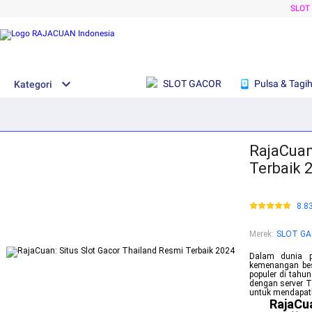
SLOT
SLOT GACOR
Pulsa & Tagi
Kategori
RajaCuan
Terbaik 
8.8
Merek
:
SLOT G
Dalam dunia p
kemenangan besa
populer di tahu
dengan server T
untuk mendapatk
RajaCua